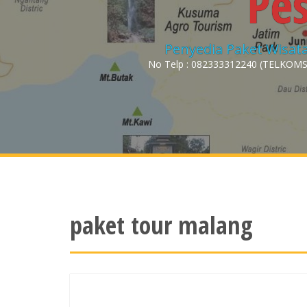
Pe
Penyedia Paket Wisata
No Telp : 082333312240 (TELKOMSE
paket tour malang