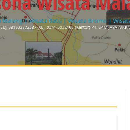
sona Wisata Mal
 Malang | Wisata Batu | Wisata Bromo | Wisata
L); 081803872387 (XL); 0341-5032106 (Kantor)
PT. SAM JAYA MAKMU